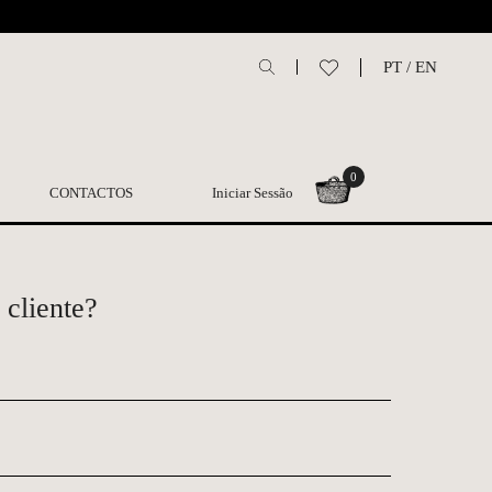
L
PT
/
EN
0
CONTACTOS
Iniciar Sessão
 cliente?