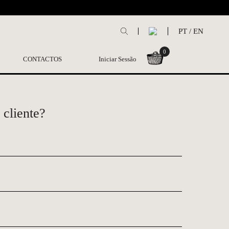
L
PT
/
EN
0
CONTACTOS
Iniciar Sessão
 cliente?