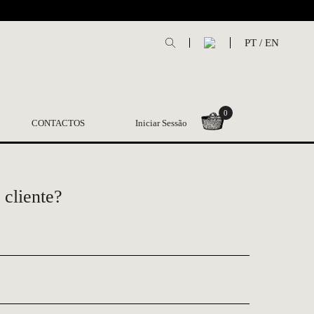
L
PT
/
EN
0
CONTACTOS
Iniciar Sessão
 cliente?