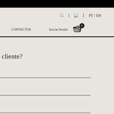
L
PT
/
EN
0
CONTACTOS
Iniciar Sessão
 cliente?