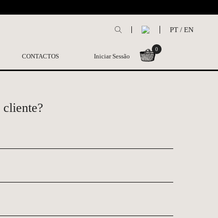
L
PT
/
EN
0
CONTACTOS
Iniciar Sessão
 cliente?