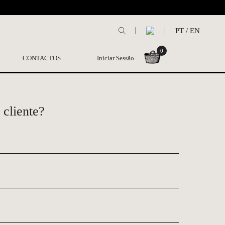
L
PT
/
EN
0
CONTACTOS
Iniciar Sessão
 cliente?