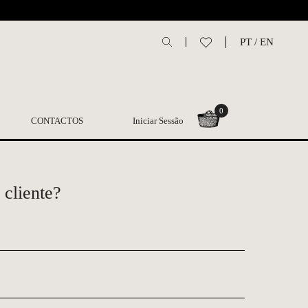
L
PT
/
EN
0
CONTACTOS
Iniciar Sessão
 cliente?