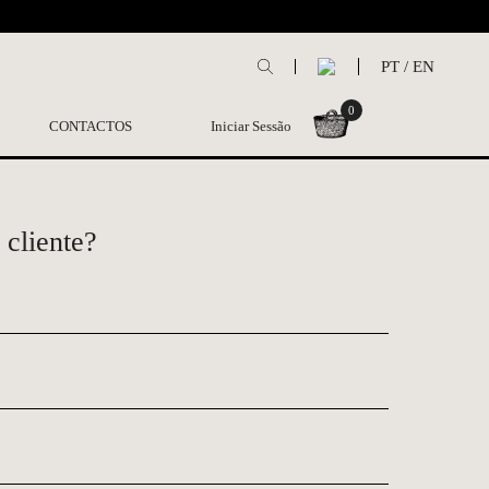
L
PT
/
EN
0
CONTACTOS
Iniciar Sessão
 cliente?