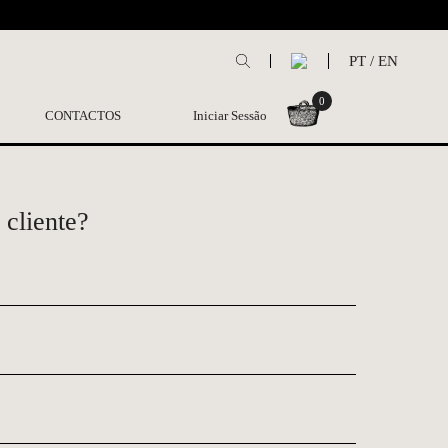
L
PT
/
EN
0
CONTACTOS
Iniciar Sessão
 cliente?