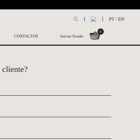
L
PT
/
EN
0
CONTACTOS
Iniciar Sessão
 cliente?