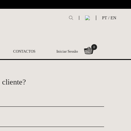
L
PT
/
EN
0
CONTACTOS
Iniciar Sessão
 cliente?