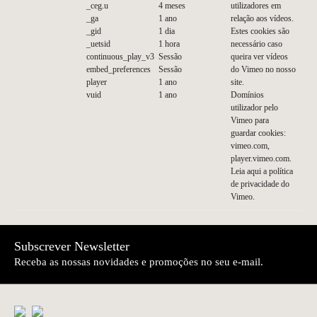
_ceg.u
4 meses
utilizadores em
_ga
1 ano
relação aos vídeos.
_gid
1 dia
Estes cookies são
_uetsid
1 hora
necessário caso
continuous_play_v3
Sessão
queira ver vídeos
embed_preferences
Sessão
do Vimeo no nosso
player
1 ano
site.
vuid
1 ano
Domínios
utilizador pelo
Vimeo para
guardar cookies:
vimeo.com,
player.vimeo.com.
Leia
aqui
a política
de privacidade do
Vimeo.
Subscrever Newsletter
Receba as nossas novidades e promoções no seu e-mail.