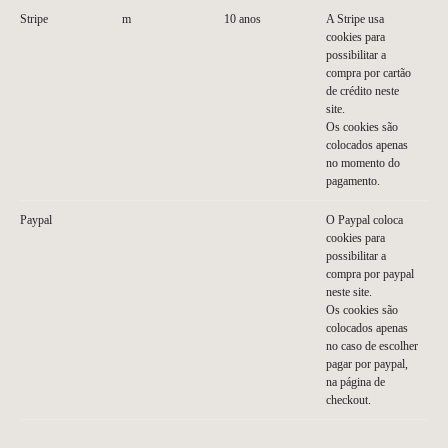
Stripe
m
10 anos
A Stripe usa
cookies para
possibilitar a
compra por cartão
de crédito neste
site.
Os cookies são
colocados apenas
no momento do
pagamento.
Paypal
O Paypal coloca
cookies para
possibilitar a
compra por paypal
neste site.
Os cookies são
colocados apenas
no caso de escolher
pagar por paypal,
na página de
checkout.