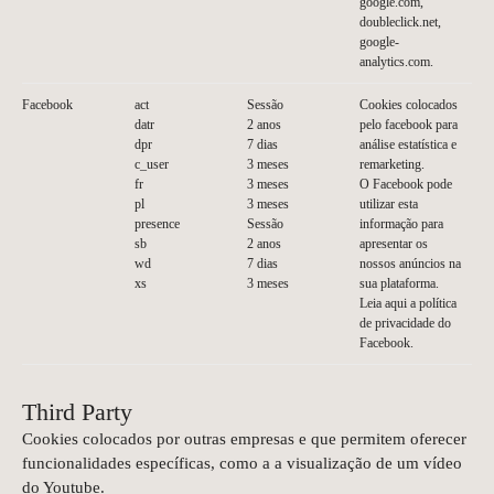
google.com,
doubleclick.net,
google-
analytics.com.
Facebook
act
Sessão
Cookies colocados
datr
2 anos
pelo facebook para
dpr
7 dias
análise estatística e
c_user
3 meses
remarketing.
fr
3 meses
O Facebook pode
pl
3 meses
utilizar esta
presence
Sessão
informação para
sb
2 anos
apresentar os
wd
7 dias
nossos anúncios na
xs
3 meses
sua plataforma.
Leia
aqui
a política
de privacidade do
Facebook.
Third Party
Cookies colocados por outras empresas e que permitem oferecer
funcionalidades específicas, como a a visualização de um vídeo
do Youtube.