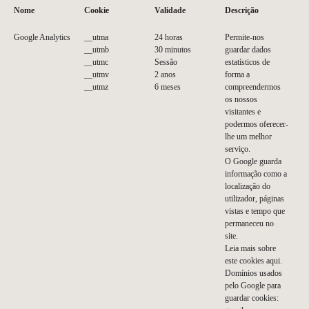
Nome
Cookie
Validade
Descrição
Google Analytics
__utma
24 horas
Permite-nos
__utmb
30 minutos
guardar dados
__utmc
Sessão
estatísticos de
__utmv
2 anos
forma a
__utmz
6 meses
compreendermos
os nossos
visitantes e
podermos oferecer-
lhe um melhor
serviço.
O Google guarda
informação como a
localização do
utilizador, páginas
vistas e tempo que
permaneceu no
site.
Leia mais sobre
este cookies
aqui
.
Domínios usados
pelo Google para
guardar cookies: