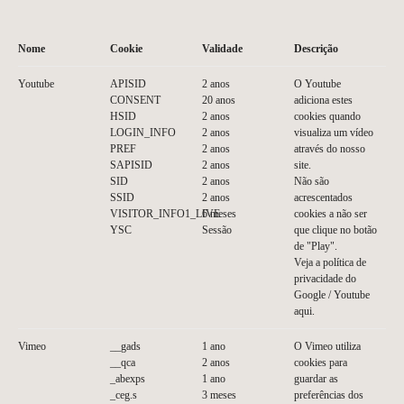
Nome
Cookie
Validade
Descrição
Youtube
APISID
2 anos
O Youtube
CONSENT
20 anos
adiciona estes
HSID
2 anos
cookies quando
LOGIN_INFO
2 anos
visualiza um vídeo
PREF
2 anos
através do nosso
SAPISID
2 anos
site.
SID
2 anos
Não são
SSID
2 anos
acrescentados
VISITOR_INFO1_LIVE
6 meses
cookies a não ser
YSC
Sessão
que clique no botão
de "Play".
Veja a política de
privacidade do
Google / Youtube
aqui
.
Vimeo
__gads
1 ano
O Vimeo utiliza
__qca
2 anos
cookies para
_abexps
1 ano
guardar as
_ceg.s
3 meses
preferências dos