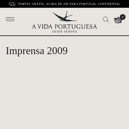
PORTES GRÁTIS, ACIMA DE 50€ PARA PORTUGAL CONTINENTAL
0
Imprensa 2009
Os presentes mais
Sugestões de compras
originais das melhores
Pública - Especial Natal
lojas da cidade
6 dezembro 2009
Time Out Lisboa
9 dezembro 2009