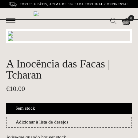
PORTES GRÁTIS, ACIMA DE 50€ PARA PORTUGAL CONTINENTAL
0
A Inocência das Facas |
Tcharan
€
10.00
Sem stock
Adicionar à lista de desejos
Avise-me quando houver stock