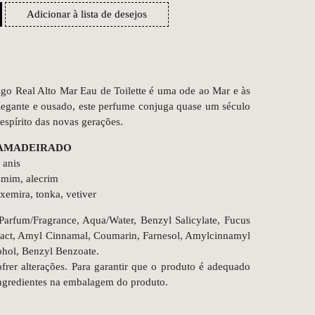
Adicionar à lista de desejos
sgo Real Alto Mar Eau de Toilette é uma ode ao Mar e às
 Elegante e ousado, este perfume conjuga quase um século
spírito das novas gerações.
AMADEIRADO
 anis
smim, alecrim
xemira, tonka, vetiver
 Parfum/Fragrance, Aqua/Water, Benzyl Salicylate, Fucus
ract, Amyl Cinnamal, Coumarin, Farnesol, Amylcinnamyl
ohol, Benzyl Benzoate.
ofrer alterações. Para garantir que o produto é adequado
 ingredientes na embalagem do produto.