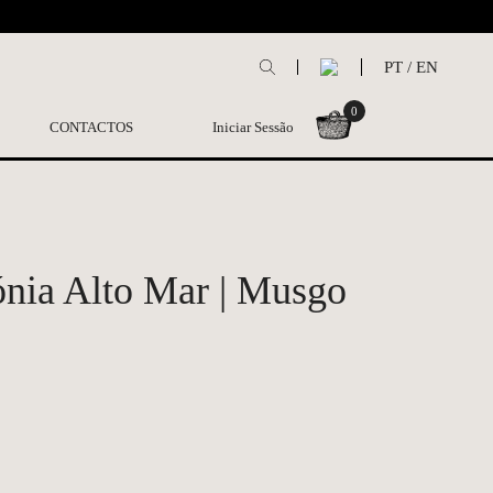
L
PT
/
EN
0
CONTACTOS
Iniciar Sessão
nia Alto Mar | Musgo