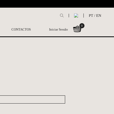
L
PT
/
EN
0
CONTACTOS
Iniciar Sessão