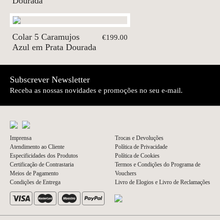
Dourada
Colar 5 Caramujos
€199.00
Azul em Prata Dourada
Subscrever Newsletter
Receba as nossas novidades e promoções no seu e-mail.
Imprensa
Trocas e Devoluções
Atendimento ao Cliente
Política de Privacidade
Especificidades dos Produtos
Política de Cookies
Certificação de Contrastaria
Termos e Condições do Programa de
Meios de Pagamento
Vouchers
Condições de Entrega
Livro de Elogios e Livro de Reclamações