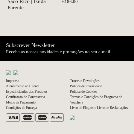
Saco Rico | Isilda
€186.00
Parente
Subscrever Newsletter
Receba as nossas novidades e promoções no seu e-mail.
Imprensa
Trocas e Devoluções
Atendimento ao Cliente
Política de Privacidade
Especificidades dos Produtos
Política de Cookies
Certificação de Contrastaria
Termos e Condições do Programa de
Meios de Pagamento
Vouchers
Condições de Entrega
Livro de Elogios e Livro de Reclamações