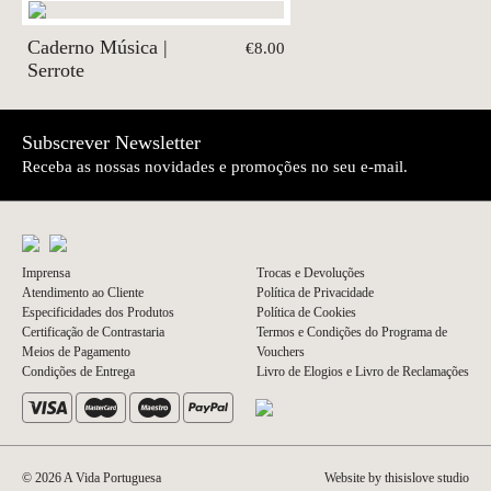
Caderno Música |
€8.00
Serrote
Subscrever Newsletter
Receba as nossas novidades e promoções no seu e-mail.
Imprensa
Trocas e Devoluções
Atendimento ao Cliente
Política de Privacidade
Especificidades dos Produtos
Política de Cookies
Certificação de Contrastaria
Termos e Condições do Programa de
Meios de Pagamento
Vouchers
Condições de Entrega
Livro de Elogios e Livro de Reclamações
© 2026 A Vida Portuguesa
Website by thisislove studio