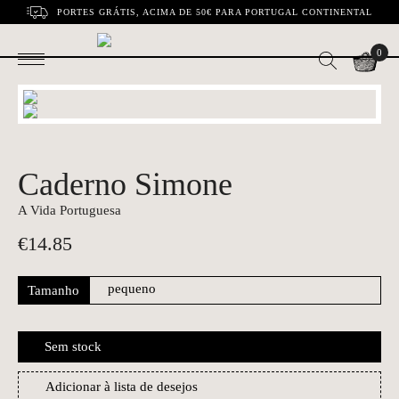
PORTES GRÁTIS, ACIMA DE 50€ PARA PORTUGAL CONTINENTAL
0
Caderno Simone
A Vida Portuguesa
€
14.85
Tamanho
Sem stock
Adicionar à lista de desejos