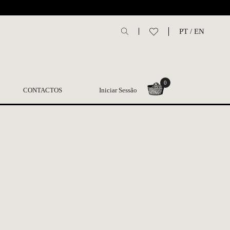
L
PT
/
EN
0
CONTACTOS
Iniciar Sessão
ca nº1950 reedição |