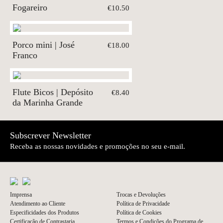
Fogareiro
€10.50
Porco mini | José
€18.00
Franco
Flute Bicos | Depósito
€8.40
da Marinha Grande
Subscrever Newsletter
Receba as nossas novidades e promoções no seu e-mail.
Imprensa
Trocas e Devoluções
Atendimento ao Cliente
Política de Privacidade
Especificidades dos Produtos
Política de Cookies
Certificação de Contrastaria
Termos e Condições do Programa de