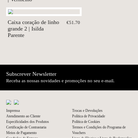
Caixa coração de linho
€51.70
grande 2 | Isilda
Parente
Subscrever Newsletter
Receba as nossas novidades e promoções no seu e-mail.
Imprensa
Trocas e Devoluções
Atendimento ao Cliente
Política de Privacidade
Especificidades dos Produtos
Política de Cookies
Certificação de Contrastaria
Termos e Condições do Programa de
Meios de Pagamento
Vouchers