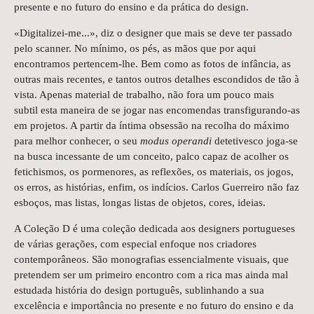
presente e no futuro do ensino e da prática do design.
«Digitalizei-me...», diz o designer que mais se deve ter passado
pelo scanner. No mínimo, os pés, as mãos que por aqui
encontramos pertencem-lhe. Bem como as fotos de infância, as
outras mais recentes, e tantos outros detalhes escondidos de tão à
vista. Apenas material de trabalho, não fora um pouco mais
subtil esta maneira de se jogar nas encomendas transfigurando-as
em projetos. A partir da íntima obsessão na recolha do máximo
para melhor conhecer, o seu
modus operandi
detetivesco joga-se
na busca incessante de um conceito, palco capaz de acolher os
fetichismos, os pormenores, as reflexões, os materiais, os jogos,
os erros, as histórias, enfim, os indícios. Carlos Guerreiro não faz
esboços, mas listas, longas listas de objetos, cores, ideias.
A Coleção D é uma coleção dedicada aos designers portugueses
de várias gerações, com especial enfoque nos criadores
contemporâneos. São monografias essencialmente visuais, que
pretendem ser um primeiro encontro com a rica mas ainda mal
estudada história do design português, sublinhando a sua
excelência e importância no presente e no futuro do ensino e da