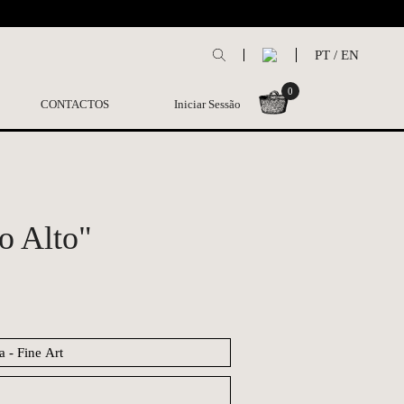
L
PT
/
EN
0
CONTACTOS
Iniciar Sessão
o Alto"