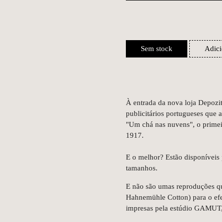
Sem stock
Adici
À entrada da nova loja Depozi
publicitários portugueses que
"Um chá nas nuvens", o primeiro
1917.
E o melhor? Estão disponíveis 
tamanhos.
E não são umas reproduções qu
Hahnemühle Cotton) para o efeit
impresas pela estúdio GAMUT, 