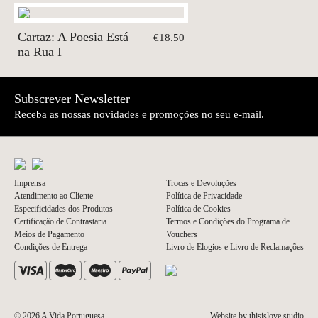
Cartaz: A Poesia Está
€18.50
na Rua I
Subscrever Newsletter
Receba as nossas novidades e promoções no seu e-mail.
Imprensa
Trocas e Devoluções
Atendimento ao Cliente
Política de Privacidade
Especificidades dos Produtos
Política de Cookies
Certificação de Contrastaria
Termos e Condições do Programa de
Meios de Pagamento
Vouchers
Condições de Entrega
Livro de Elogios e Livro de Reclamações
© 2026 A Vida Portuguesa
Website by thisislove studio