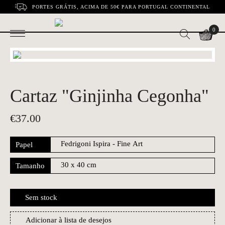
PORTES GRÁTIS, ACIMA DE 50€ PARA PORTUGAL CONTINENTAL
0
Cartaz "Ginjinha Cegonha"
€
37.00
Papel
Tamanho
Sem stock
Adicionar à lista de desejos