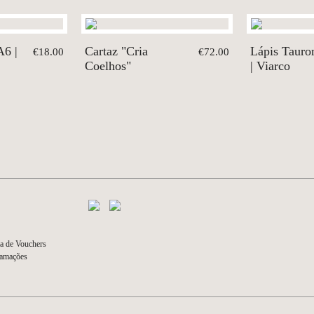
A6 |
Cartaz "Cria
Lápis Tauro
€18.00
€72.00
Coelhos"
| Viarco
a de Vouchers
lamações