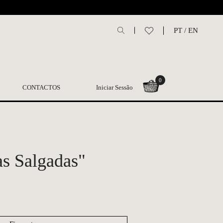
L
PT
/
EN
0
CONTACTOS
Iniciar Sessão
as Salgadas"