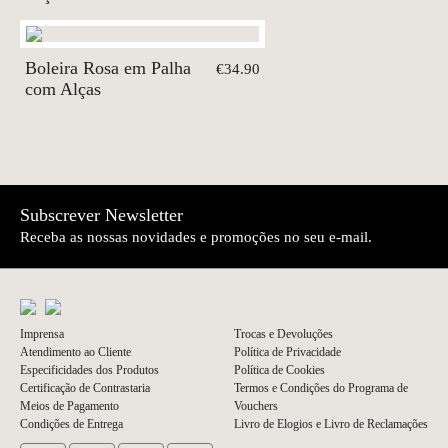
Boleira Rosa em Palha
€34.90
com Alças
Subscrever Newsletter
Receba as nossas novidades e promoções no seu e-mail.
Imprensa
Trocas e Devoluções
Atendimento ao Cliente
Política de Privacidade
Especificidades dos Produtos
Política de Cookies
Certificação de Contrastaria
Termos e Condições do Programa de
Meios de Pagamento
Vouchers
Condições de Entrega
Livro de Elogios e Livro de Reclamações