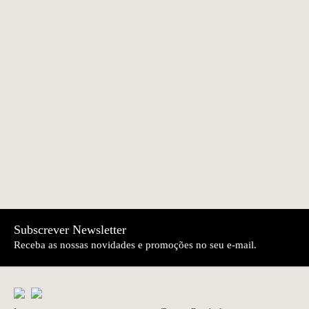
LUZ
LUZ
NEWER
OLDER
Candeeiro mate
Candeeiro Viana |
€230.00
€245.00
Viana | LUZ
LUZ
Subscrever Newsletter
Receba as nossas novidades e promoções no seu e-mail.