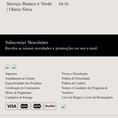
Serviço Branco e Verde
€8.50
| Olaria Silva
Subscrever Newsletter
Receba as nossas novidades e promoções no seu e-mail.
Imprensa
Trocas e Devoluções
Atendimento ao Cliente
Política de Privacidade
Especificidades dos Produtos
Política de Cookies
Certificação de Contrastaria
Termos e Condições do Programa de
Meios de Pagamento
Vouchers
Condições de Entrega
Livro de Elogios e Livro de Reclamações