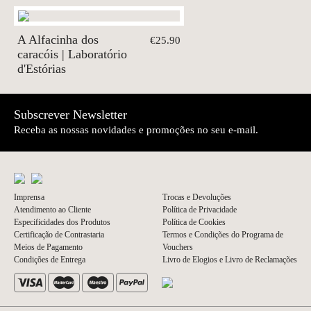
A Alfacinha dos
€25.90
caracóis | Laboratório
d'Estórias
Subscrever Newsletter
Receba as nossas novidades e promoções no seu e-mail.
Imprensa
Trocas e Devoluções
Atendimento ao Cliente
Política de Privacidade
Especificidades dos Produtos
Política de Cookies
Certificação de Contrastaria
Termos e Condições do Programa de
Meios de Pagamento
Vouchers
Condições de Entrega
Livro de Elogios e Livro de Reclamações