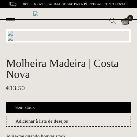
PORTES GRÁTIS, ACIMA DE 50€ PARA PORTUGAL CONTINENTAL
0
Molheira Madeira | Costa
Nova
€
13.50
Sem stock
Adicionar à lista de desejos
Avise-me quando houver stock