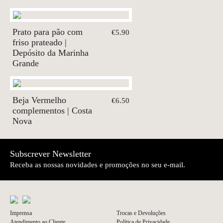
Prato para pão com
€5.90
friso prateado |
Depósito da Marinha
Grande
Beja Vermelho
€6.50
complementos | Costa
Nova
Subscrever Newsletter
Receba as nossas novidades e promoções no seu e-mail.
Imprensa
Trocas e Devoluções
Atendimento ao Cliente
Política de Privacidade