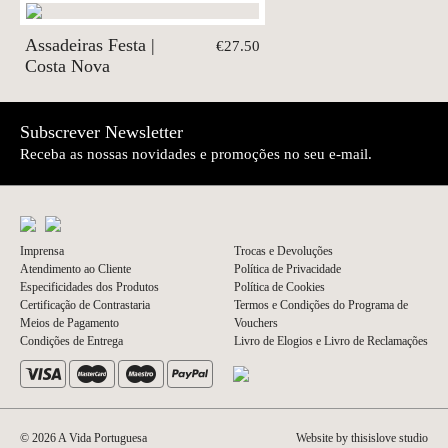
Assadeiras Festa |
€27.50
Costa Nova
Subscrever Newsletter
Receba as nossas novidades e promoções no seu e-mail.
Imprensa
Trocas e Devoluções
Atendimento ao Cliente
Política de Privacidade
Especificidades dos Produtos
Política de Cookies
Certificação de Contrastaria
Termos e Condições do Programa de
Meios de Pagamento
Vouchers
Condições de Entrega
Livro de Elogios e Livro de Reclamações
© 2026 A Vida Portuguesa
Website by thisislove studio