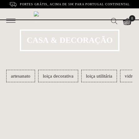
PORTES GRÁTIS, ACIMA DE 50€ PARA PORTUGAL CONTINENTAL
0
CASA & DECORAÇÃO
artesanato
loiça decorativa
loiça utilitária
vidros
NEWER
OLDER
Salazar
Faca para pão com
€3.10
€52.50