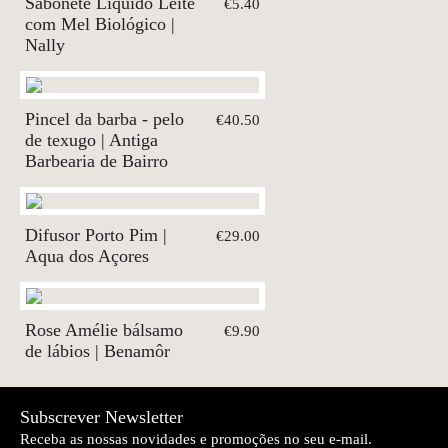
Sabonete Líquido Leite
€5.40
com Mel Biológico |
Nally
Pincel da barba - pelo
€40.50
de texugo | Antiga
Barbearia de Bairro
Difusor Porto Pim |
€29.00
Aqua dos Açores
Rose Amélie bálsamo
€9.90
de lábios | Benamôr
Subscrever Newsletter
Receba as nossas novidades e promoções no seu e-mail.