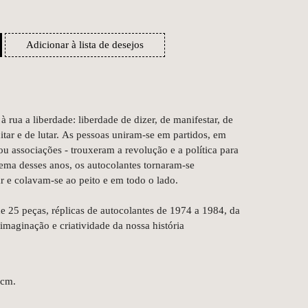
Adicionar à lista de desejos
 rua a liberdade: liberdade de dizer, de manifestar, de
ditar e de lutar. As pessoas uniram-se em partidos, em
 associações - trouxeram a revolução e a política para
ema desses anos, os autocolantes tornaram-se
r e colavam-se ao peito e em todo o lado.
e 25 peças, réplicas de autocolantes de 1974 a 1984, da
imaginação e criatividade da nossa história
 cm.