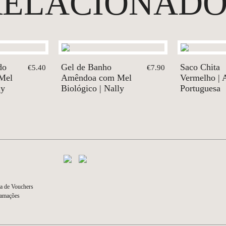
RELACIONADO
do
Gel de Banho
Saco Chita
€5.40
€7.90
Mel
Amêndoa com Mel
Vermelho | 
ly
Biológico | Nally
Portuguesa
a de Vouchers
lamações