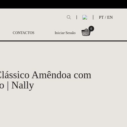
L
PT
/
EN
0
CONTACTOS
Iniciar Sessão
Clássico Amêndoa com
o | Nally