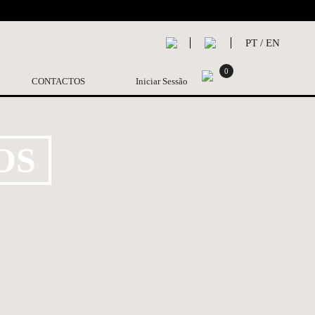
PT
/
EN
0
CONTACTOS
Iniciar Sessão
OS