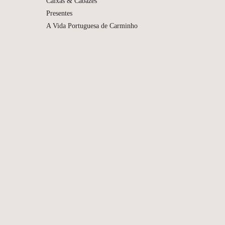
Caixas & Cabazes
Presentes
A Vida Portuguesa de Carminho
Brincos
Marcass