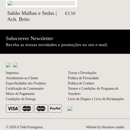
Sabão Malhas e Sedas |
€3.50
Ach. Brito
Subscrever Newsletter
Receba as nossas novidades e promoções no seu e-mail.
Imprensa
Trocas e Devoluções
Atendimento ao Cliente
Política de Privacidade
Especificidades dos Produtos
Política de Cookies
Certificação de Contrastaria
Termos e Condições do Programa de
Meios de Pagamento
Vouchers
Condições de Entrega
Livro de Elogios e Livro de Reclamações
© 2026 A Vida Portuguesa
Website by thisislove studio