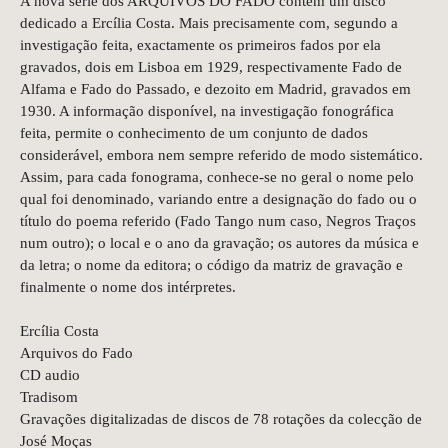
A nova série dos ARQUIVOS DO FADO contém um disco
dedicado a Ercília Costa. Mais precisamente com, segundo a
investigação feita, exactamente os primeiros fados por ela
gravados, dois em Lisboa em 1929, respectivamente Fado de
Alfama e Fado do Passado, e dezoito em Madrid, gravados em
1930. A informação disponível, na investigação fonográfica
feita, permite o conhecimento de um conjunto de dados
considerável, embora nem sempre referido de modo sistemático.
Assim, para cada fonograma, conhece-se no geral o nome pelo
qual foi denominado, variando entre a designação do fado ou o
título do poema referido (Fado Tango num caso, Negros Traços
num outro); o local e o ano da gravação; os autores da música e
da letra; o nome da editora; o código da matriz de gravação e
finalmente o nome dos intérpretes.
Ercília Costa
Arquivos do Fado
CD audio
Tradisom
Gravações digitalizadas de discos de 78 rotações da colecção de
José Moças