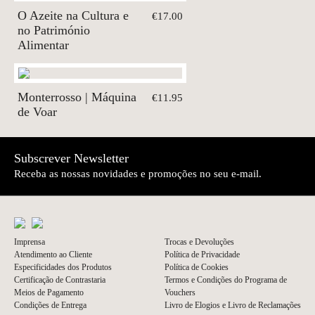
O Azeite na Cultura e
€17.00
no Património
Alimentar
Monterrosso | Máquina
€11.95
de Voar
Subscrever Newsletter
Receba as nossas novidades e promoções no seu e-mail.
Imprensa
Trocas e Devoluções
Atendimento ao Cliente
Política de Privacidade
Especificidades dos Produtos
Política de Cookies
Certificação de Contrastaria
Termos e Condições do Programa de
Meios de Pagamento
Vouchers
Condições de Entrega
Livro de Elogios e Livro de Reclamações