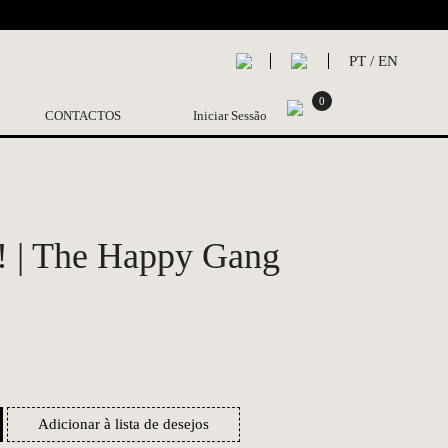
PT
/
EN
0
CONTACTOS
Iniciar Sessão
! | The Happy Gang
Adicionar à lista de desejos