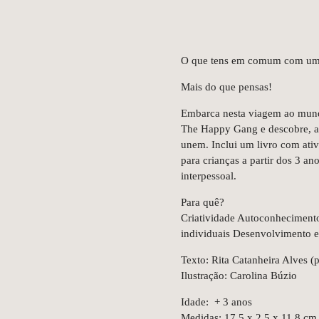
O que tens em comum com um
Mais do que pensas!
Embarca nesta viagem ao mund
The Happy Gang e descobre, at
unem. Inclui um livro com ativi
para crianças a partir dos 3 
interpessoal.
Para quê?
Criatividade Autoconheciment
individuais Desenvolvimento 
Texto: Rita Catanheira Alves (
Ilustração: Carolina Búzio
Idade: + 3 anos
Medidas: 17,5 x 2,5 x 11,8 cm