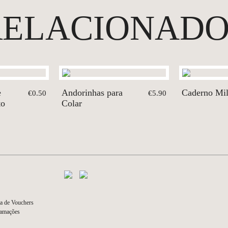
RELACIONADO
e
Andorinhas para
Caderno Mi
€0.50
€5.90
to
Colar
a de Vouchers
lamações