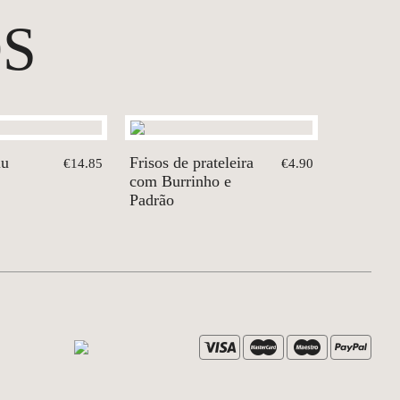
S
lu
Frisos de prateleira
€14.85
€4.90
com Burrinho e
Padrão