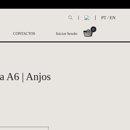
L
PT
/
EN
0
CONTACTOS
Iniciar Sessão
a A6 | Anjos