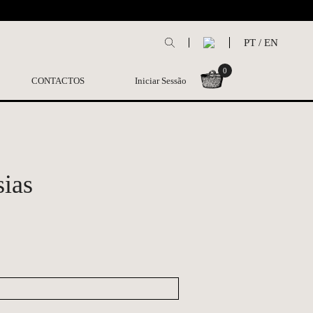
L
PT
/
EN
0
CONTACTOS
Iniciar Sessão
sias