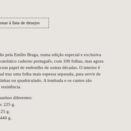
onar à lista de desejos
ão pela Emílio Braga, numa edição especial e exclusiva
cterístico caderno português, com 100 folhas, mas agora
com papel de embrulho de outras décadas. O interior é
al traz uma folha mais espessa separada, para servir de
a linhas ou quadriculado. A lombada e os cantos são
 resistência.
manhos diferentes:
o: 225 g.
225 g.
 440 g.