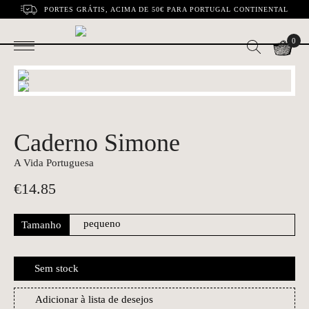
PORTES GRÁTIS, ACIMA DE 50€ PARA PORTUGAL CONTINENTAL
0
Caderno Simone
A Vida Portuguesa
€
14.85
Tamanho
Sem stock
Adicionar à lista de desejos