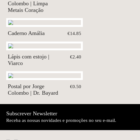
Colombo | Limpa
Metais Coração
Caderno Amália
€14.85
Lápis com estojo |
€2.40
Viarco
Postal por Jorge
€0.50
Colombo | Dr. Bayard
Subscrever Newsletter
Receba as nossas novidades e promoções no seu e-mail.