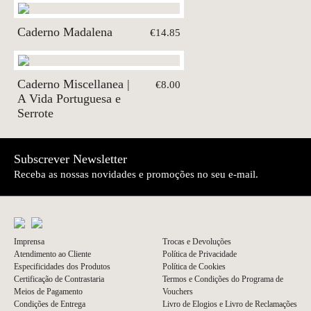
Caderno Madalena
€14.85
Caderno Miscellanea |
€8.00
A Vida Portuguesa e
Serrote
Subscrever Newsletter
Receba as nossas novidades e promoções no seu e-mail.
Imprensa
Trocas e Devoluções
Atendimento ao Cliente
Política de Privacidade
Especificidades dos Produtos
Política de Cookies
Certificação de Contrastaria
Termos e Condições do Programa de
Meios de Pagamento
Vouchers
Condições de Entrega
Livro de Elogios e Livro de Reclamações