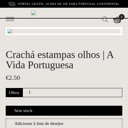
PORTES GRÁTIS, ACIMA DE 50€ PARA PORTUGAL CONTINENTAL
0
Crachá estampas olhos | A
Vida Portuguesa
€
2.50
Olhos
Sem stock
Adicionar à lista de desejos