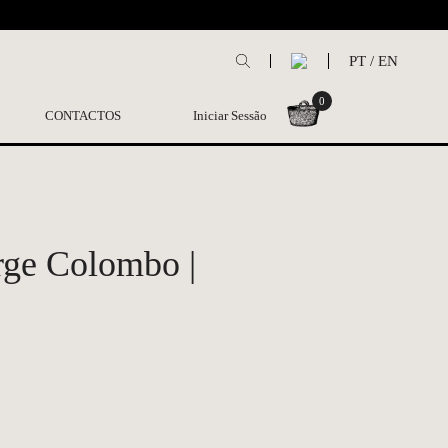
L
PT
/
EN
0
CONTACTOS
Iniciar Sessão
orge Colombo |