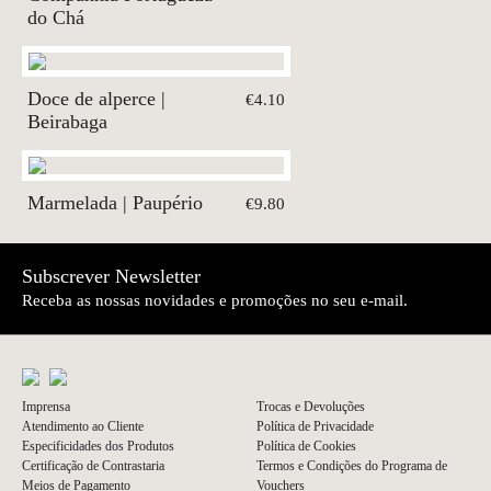
do Chá
Doce de alperce |
€4.10
Beirabaga
Marmelada | Paupério
€9.80
Subscrever Newsletter
Receba as nossas novidades e promoções no seu e-mail.
Imprensa
Trocas e Devoluções
Atendimento ao Cliente
Política de Privacidade
Especificidades dos Produtos
Política de Cookies
Certificação de Contrastaria
Termos e Condições do Programa de
Meios de Pagamento
Vouchers