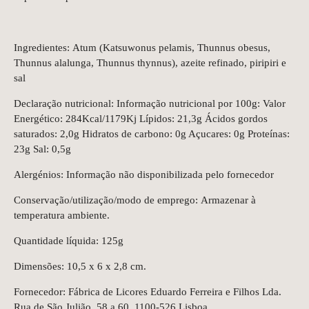
Ingredientes: Atum (Katsuwonus pelamis, Thunnus obesus,
Thunnus alalunga, Thunnus thynnus), azeite refinado, piripiri e
sal
Declaração nutricional: Informação nutricional por 100g: Valor
Energético: 284Kcal/1179Kj Lípidos: 21,3g Ácidos gordos
saturados: 2,0g Hidratos de carbono: 0g Açucares: 0g Proteínas:
23g Sal: 0,5g
Alergénios: Informação não disponibilizada pelo fornecedor
Conservação/utilização/modo de emprego: Armazenar à
temperatura ambiente.
Quantidade líquida: 125g
Dimensões: 10,5 x 6 x 2,8 cm.
Fornecedor: Fábrica de Licores Eduardo Ferreira e Filhos Lda.
Rua de São Julião, 58 a 60, 1100-526 Lisboa