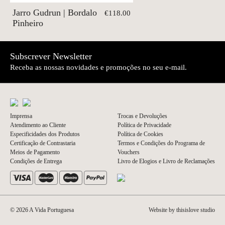
Jarro Gudrun | Bordalo
€118.00
Pinheiro
Subscrever Newsletter
Receba as nossas novidades e promoções no seu e-mail.
Imprensa
Trocas e Devoluções
Atendimento ao Cliente
Política de Privacidade
Especificidades dos Produtos
Política de Cookies
Certificação de Contrastaria
Termos e Condições do Programa de
Meios de Pagamento
Vouchers
Condições de Entrega
Livro de Elogios e Livro de Reclamações
© 2026 A Vida Portuguesa
Website by thisislove studio