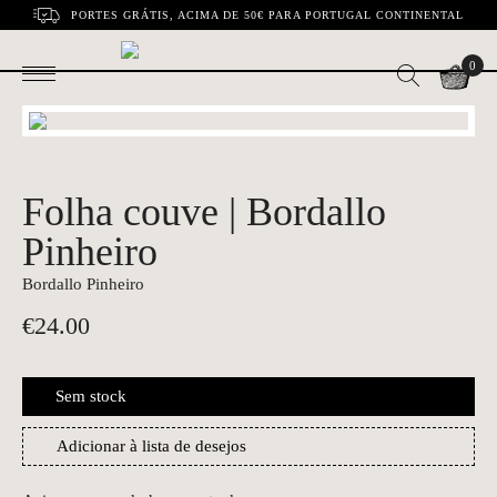
PORTES GRÁTIS, ACIMA DE 50€ PARA PORTUGAL CONTINENTAL
0
Folha couve | Bordallo
Pinheiro
Bordallo Pinheiro
€
24.00
Sem stock
Adicionar à lista de desejos